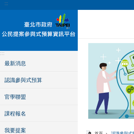
:::
跳到主要內容區塊
:::
最新消息
認識參與式預算
官學聯盟
課程報名
我要提案
:::
首頁
認識參與式