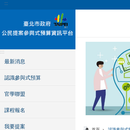
:::
跳到主要內容區塊
:::
最新消息
認識參與式預算
官學聯盟
課程報名
我要提案
:::
首頁
認識參與式